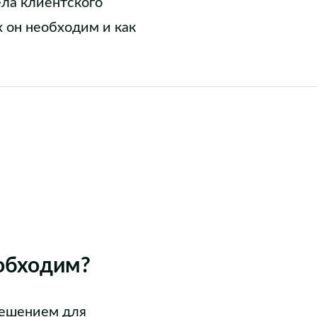
ела клиентского
х он необходим и как
еобходим?
решением для