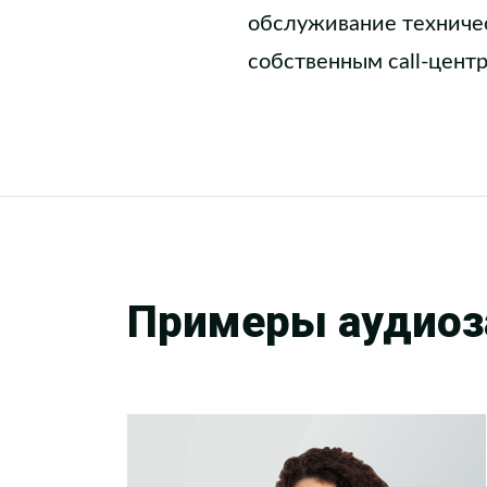
обслуживание техничес
собственным call-цент
Примеры аудиоз