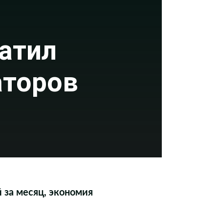
атил
аторов
 за месяц, экономия