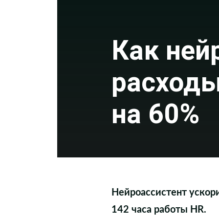
Как ней
расходы
на 60%
Нейроассистент ускори
142 часа работы HR.